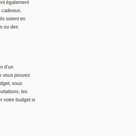
ent également
s cadeaux,
ils soient en
es ou des
on d'un
ue vous pouvez
udget, vous
itations, les
er votre budget si