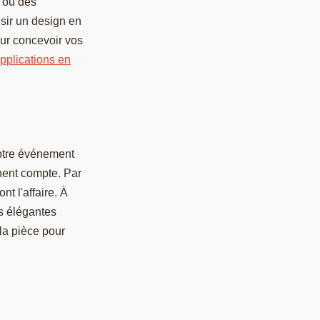
r ou des
sir un design en
our concevoir vos
applications en
votre événement
nent compte. Par
t l'affaire. À
s élégantes
 la pièce pour