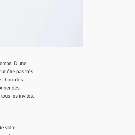
 temps. D'une
ut-être pas très
e choix des
donner des
ous les invités.
de votre