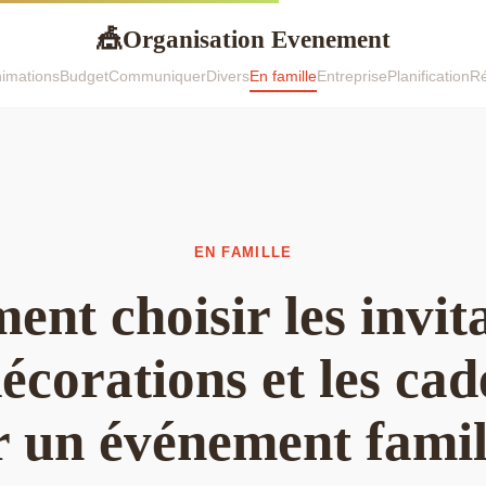
Organisation Evenement
🎪
imations
Budget
Communiquer
Divers
En famille
Entreprise
Planification
Ré
EN FAMILLE
nt choisir les invita
décorations et les ca
 un événement famil