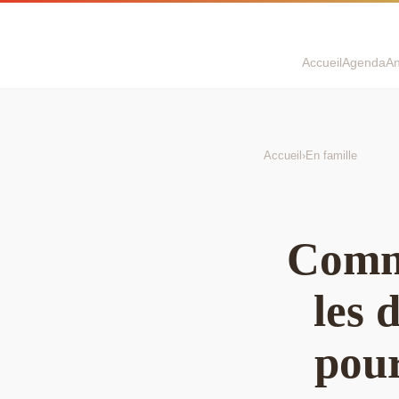
Accueil
Agenda
An
Accueil
›
En famille
Comme
les 
pour