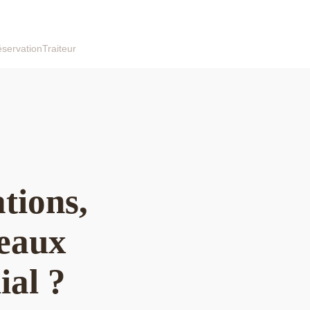
servation
Traiteur
tions,
deaux
ial ?